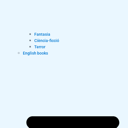
Fantasia
Ciència-ficció
Terror
English books