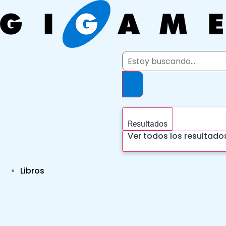
Ir
al
contenido
Search
...
Resultados
Ver todos los resultado
Libros