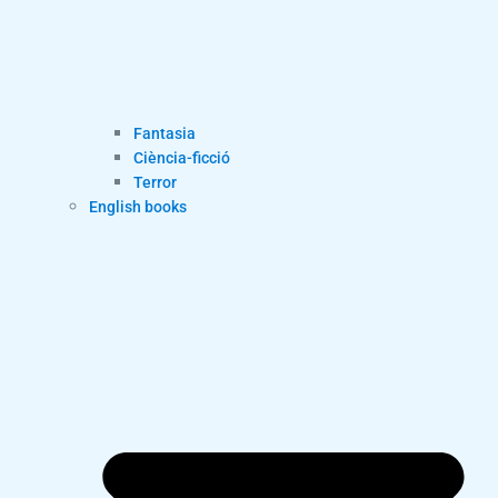
Fantasia
Ciència-ficció
Terror
English books