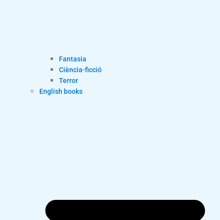
Fantasia
Ciència-ficció
Terror
English books