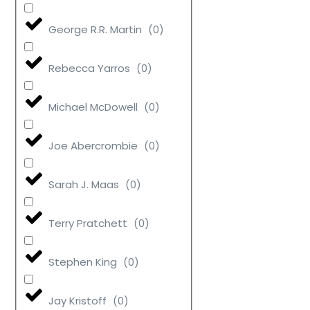
George R.R. Martin
(
0
)
Rebecca Yarros
(
0
)
Michael McDowell
(
0
)
Joe Abercrombie
(
0
)
Sarah J. Maas
(
0
)
Terry Pratchett
(
0
)
Stephen King
(
0
)
Jay Kristoff
(
0
)