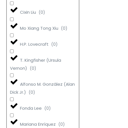
Cixin Liu
(
0
)
Mo Xiang Tong Xiu
(
0
)
H.P. Lovecraft
(
0
)
T. Kingfisher (Ursula
Vernon)
(
0
)
Alfonso M. González (Alan
Dick Jr.)
(
0
)
Fonda Lee
(
0
)
Mariana Enríquez
(
0
)