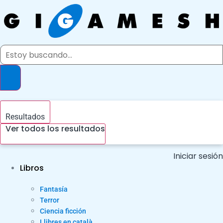
Ir
al
contenido
Search
...
Resultados
Ver todos los resultados
Iniciar sesión
Libros
Fantasía
Terror
Ciencia ficción
Llibres en català