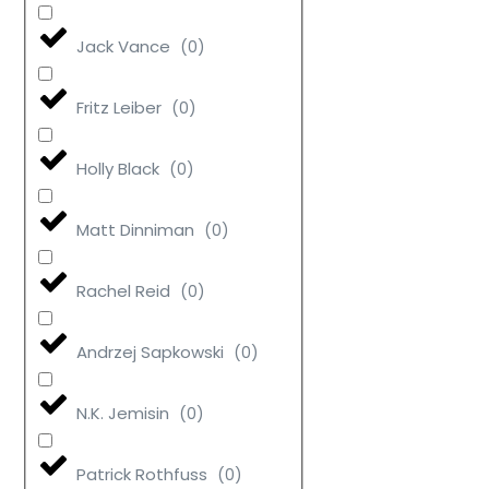
Jack Vance
(
0
)
Fritz Leiber
(
0
)
Holly Black
(
0
)
Matt Dinniman
(
0
)
Rachel Reid
(
0
)
Andrzej Sapkowski
(
0
)
N.K. Jemisin
(
0
)
Patrick Rothfuss
(
0
)