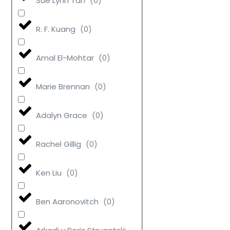
Sue Lynn Tan
(
0
)
R. F. Kuang
(
0
)
Amal El-Mohtar
(
0
)
Marie Brennan
(
0
)
Adalyn Grace
(
0
)
Rachel Gillig
(
0
)
Ken Liu
(
0
)
Ben Aaronovitch
(
0
)