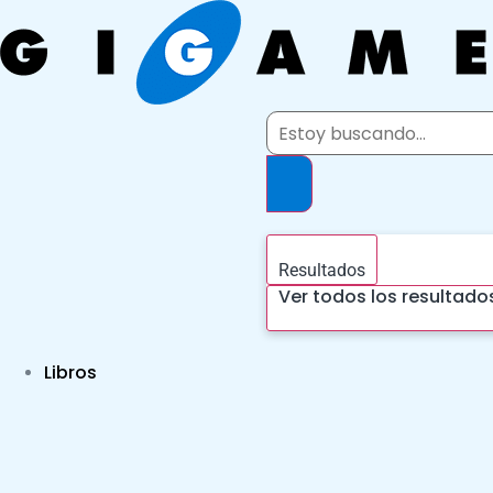
Ir
al
contenido
Search
...
Resultados
Ver todos los resultado
Libros