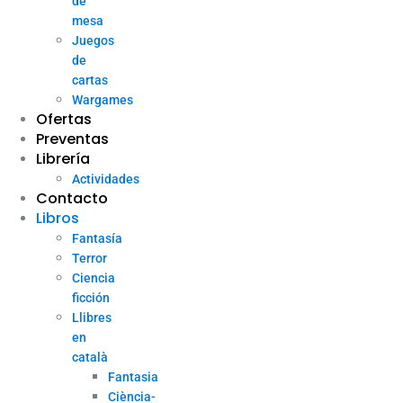
de
mesa
Juegos
de
cartas
Wargames
Ofertas
Preventas
Librería
Actividades
Contacto
Libros
Fantasía
Terror
Ciencia
ficción
Llibres
en
català
Fantasia
Ciència-