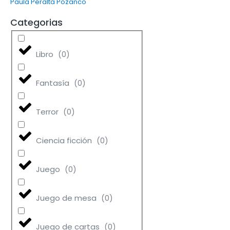
Paula Peralta Pozanco
Categorias
Libro
(
0
)
Fantasía
(
0
)
Terror
(
0
)
Ciencia ficción
(
0
)
Juego
(
0
)
Juego de mesa
(
0
)
Juego de cartas
(
0
)