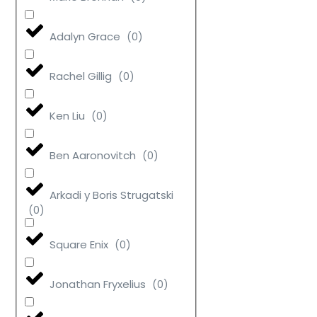
Adalyn Grace
(
0
)
Rachel Gillig
(
0
)
Ken Liu
(
0
)
Ben Aaronovitch
(
0
)
Arkadi y Boris Strugatski
(
0
)
Square Enix
(
0
)
Jonathan Fryxelius
(
0
)