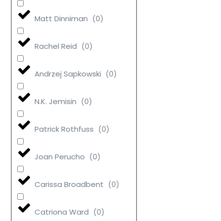
Matt Dinniman
(
0
)
Rachel Reid
(
0
)
Andrzej Sapkowski
(
0
)
N.K. Jemisin
(
0
)
Patrick Rothfuss
(
0
)
Joan Perucho
(
0
)
Carissa Broadbent
(
0
)
Catriona Ward
(
0
)