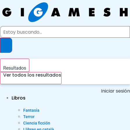
Ir
al
contenido
Search
...
Resultados
Ver todos los resultados
Iniciar sesión
Libros
Fantasía
Terror
Ciencia ficción
Llibres en català