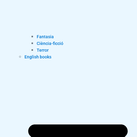
Fantasia
Ciència-ficció
Terror
English books