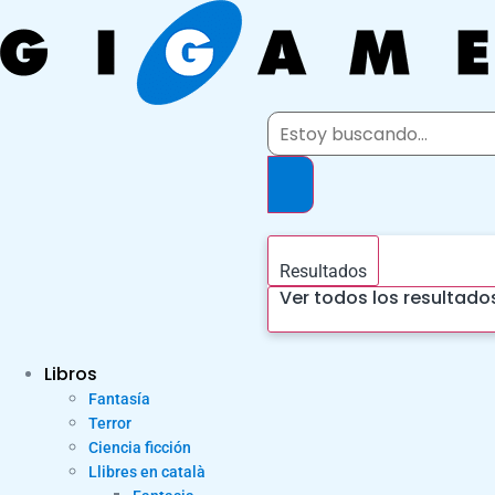
Ir
al
contenido
Search
...
Resultados
Ver todos los resultado
Libros
Fantasía
Terror
Ciencia ficción
Llibres en català