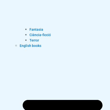
Fantasia
Ciència-ficció
Terror
English books