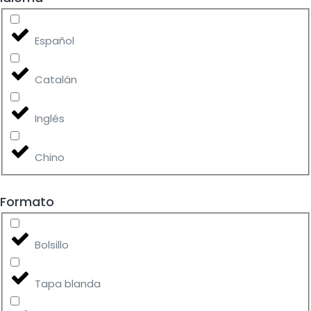
Español
Catalán
Inglés
Chino
Formato
Bolsillo
Tapa blanda