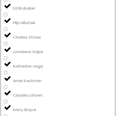
Ed Brubaker
Filip Miłuński
Charles Stross
Loredana Volpe
Katherine Vega
Amie Kaufman
Claudia Laforet
Kristy Boyce