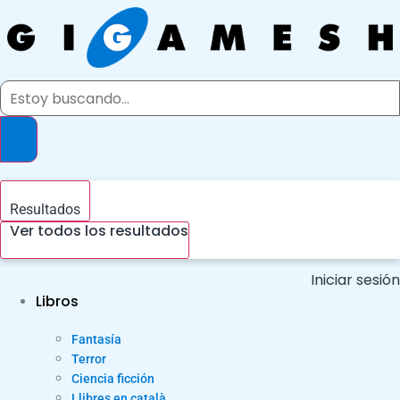
Ir
al
contenido
Search
...
Resultados
Ver todos los resultados
Iniciar sesión
Libros
Fantasía
Terror
Ciencia ficción
Llibres en català