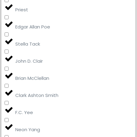
Priest
Edgar Allan Poe
Stella Tack
John D. Clair
Brian McClellan
Clark Ashton Smith
F.C. Yee
Neon Yang