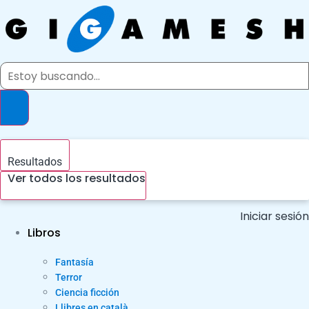
Ir
al
contenido
Search
...
Resultados
Ver todos los resultados
Iniciar sesión
Libros
Fantasía
Terror
Ciencia ficción
Llibres en català