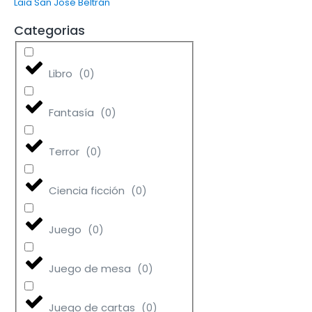
Laia San José Beltrán
Categorias
Libro
(
0
)
Fantasía
(
0
)
Terror
(
0
)
Ciencia ficción
(
0
)
Juego
(
0
)
Juego de mesa
(
0
)
Juego de cartas
(
0
)