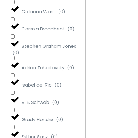
Catriona Ward
(
0
)
Carissa Broadbent
(
0
)
Stephen Graham Jones
(
0
)
Adrian Tchaikovsky
(
0
)
Isabel del Río
(
0
)
V. E. Schwab
(
0
)
Grady Hendrix
(
0
)
Esther Sanz
(
0
)