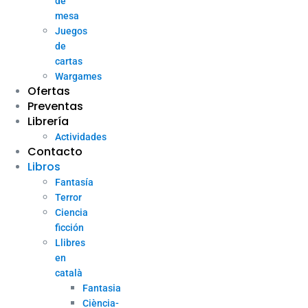
de
mesa
Juegos
de
cartas
Wargames
Ofertas
Preventas
Librería
Actividades
Contacto
Libros
Fantasía
Terror
Ciencia
ficción
Llibres
en
català
Fantasia
Ciència-