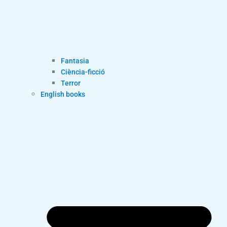
Fantasia
Ciència-ficció
Terror
English books