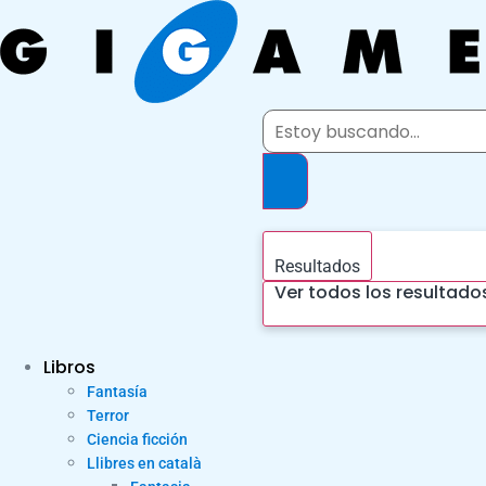
Ir
al
contenido
Search
...
Resultados
Ver todos los resultado
Libros
Fantasía
Terror
Ciencia ficción
Llibres en català