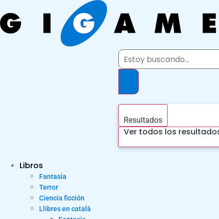
Ir
al
contenido
Search
...
Resultados
Ver todos los resultado
Libros
Fantasía
Terror
Ciencia ficción
Llibres en català