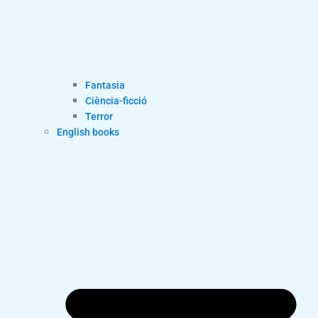
Fantasia
Ciència-ficció
Terror
English books