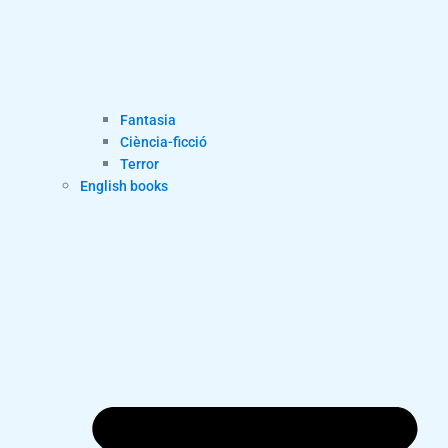
Fantasia
Ciència-ficció
Terror
English books