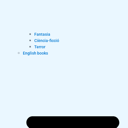
Fantasia
Ciència-ficció
Terror
English books