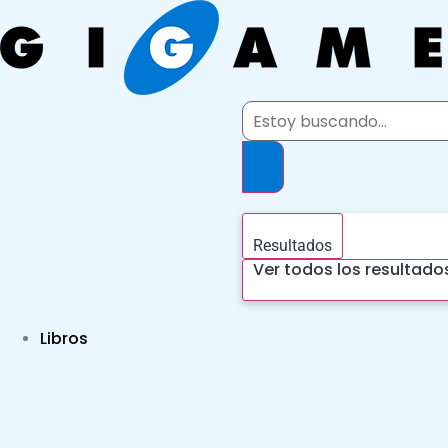
Ir
al
contenido
Search
...
Resultados
Ver todos los resultado
Libros