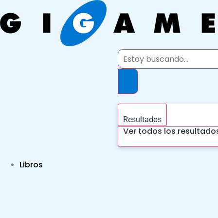
Ir
al
contenido
Search
...
Resultados
Ver todos los resultado
Libros