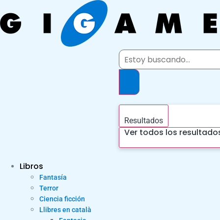
Ir
al
contenido
Search
...
Resultados
Ver todos los resultado
Libros
Fantasía
Terror
Ciencia ficción
Llibres en català