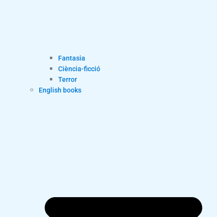
Fantasia
Ciència-ficció
Terror
English books