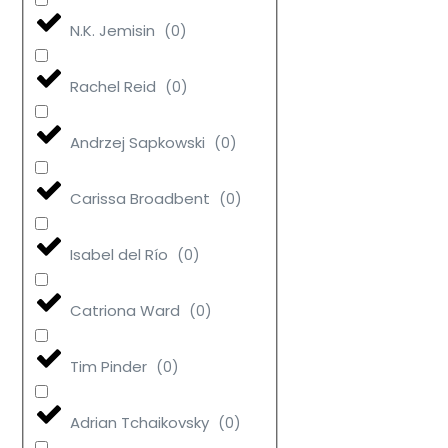
N.K. Jemisin
(
0
)
Rachel Reid
(
0
)
Andrzej Sapkowski
(
0
)
Carissa Broadbent
(
0
)
Isabel del Río
(
0
)
Catriona Ward
(
0
)
Tim Pinder
(
0
)
Adrian Tchaikovsky
(
0
)