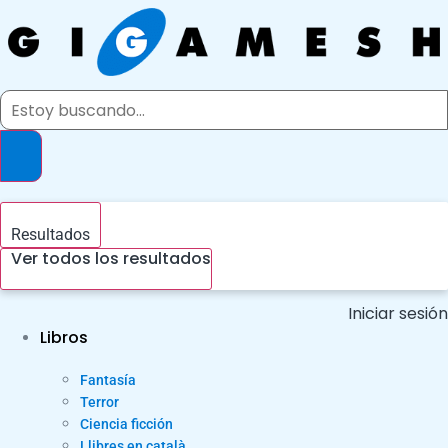
Ir
al
contenido
Search
...
Resultados
Ver todos los resultados
Iniciar sesión
Libros
Fantasía
Terror
Ciencia ficción
Llibres en català