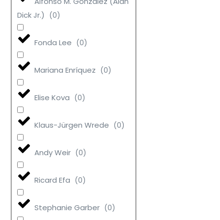
Alfonso M. González (Alan
Dick Jr.)
(
0
)
Fonda Lee
(
0
)
Mariana Enríquez
(
0
)
Elise Kova
(
0
)
Klaus-Jürgen Wrede
(
0
)
Andy Weir
(
0
)
Ricard Efa
(
0
)
Stephanie Garber
(
0
)