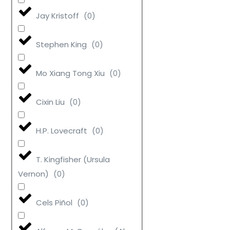
Jay Kristoff
(
0
)
Stephen King
(
0
)
Mo Xiang Tong Xiu
(
0
)
Cixin Liu
(
0
)
H.P. Lovecraft
(
0
)
T. Kingfisher (Ursula
Vernon)
(
0
)
Cels Piñol
(
0
)