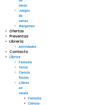
de
mesa
Juegos
de
cartas
Wargames
Ofertas
Preventas
Librería
Actividades
Contacto
Libros
Fantasía
Terror
Ciencia
ficción
Llibres
en
català
Fantasia
Ciència-