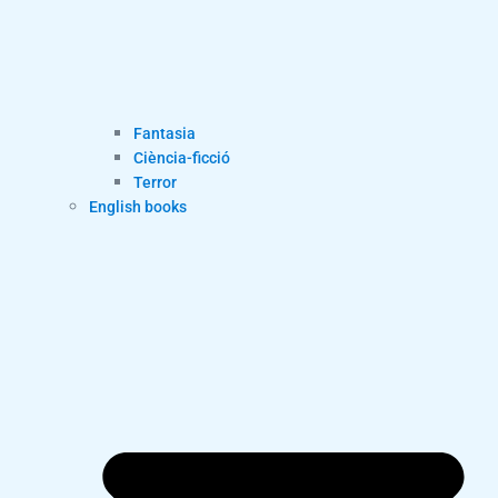
Fantasia
Ciència-ficció
Terror
English books