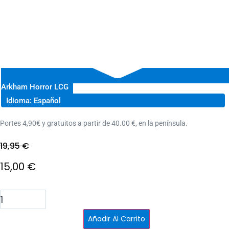
Arkham Horror LCG
Idioma: Español
Portes 4,90€ y gratuitos a partir de 40.00 €, en la península.
19,95
€
El
15,00
€
precio
El
Arkham
horror:
original
precio
Fortuna
e
Añadir Al Carrito
insensatez
era:
actual
cantidad