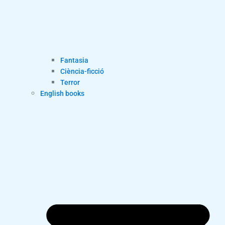
Fantasia
Ciència-ficció
Terror
English books