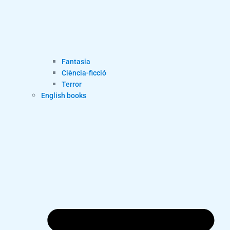
Fantasia
Ciència-ficció
Terror
English books