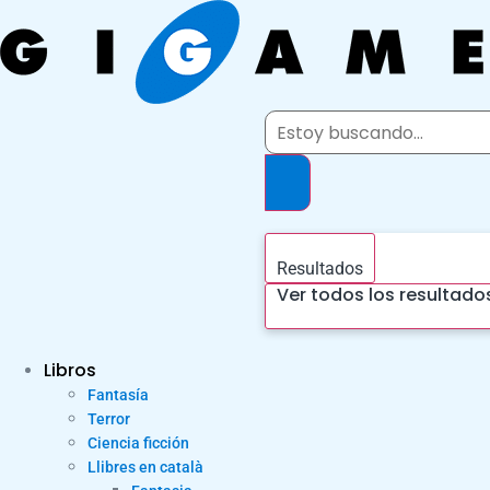
Ir
al
contenido
Search
...
Resultados
Ver todos los resultado
Libros
Fantasía
Terror
Ciencia ficción
Llibres en català