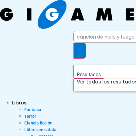
Ir
al
contenido
Search
...
Resultados
Ver todos los resultado
Libros
Fantasía
Terror
Ciencia ficción
Llibres en català