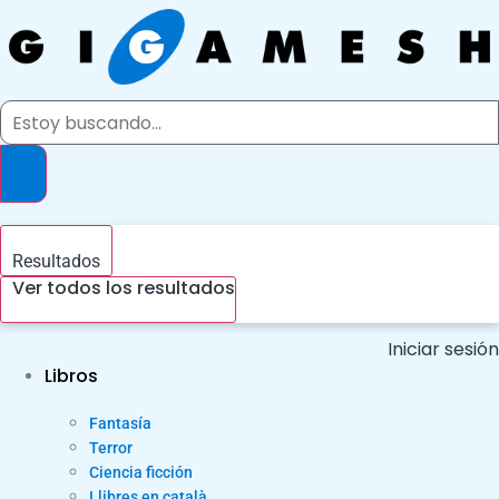
Ir
al
contenido
Search
...
Resultados
Ver todos los resultados
Iniciar sesión
Libros
Fantasía
Terror
Ciencia ficción
Llibres en català