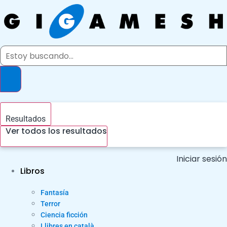
Ir
al
contenido
Search
...
Resultados
Ver todos los resultados
Iniciar sesión
Libros
Fantasía
Terror
Ciencia ficción
Llibres en català