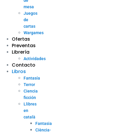
de
mesa
Juegos
de
cartas
Wargames
Ofertas
Preventas
Librería
Actividades
Contacto
Libros
Fantasía
Terror
Ciencia
ficción
Llibres
en
català
Fantasia
Ciència-