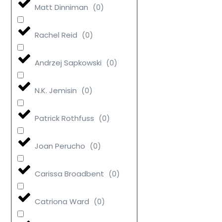
Matt Dinniman
(
0
)
Rachel Reid
(
0
)
Andrzej Sapkowski
(
0
)
N.K. Jemisin
(
0
)
Patrick Rothfuss
(
0
)
Joan Perucho
(
0
)
Carissa Broadbent
(
0
)
Catriona Ward
(
0
)