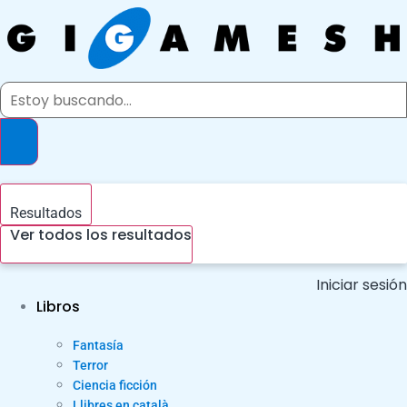
Ir
al
contenido
Search
...
Resultados
Ver todos los resultados
Iniciar sesión
Libros
Fantasía
Terror
Ciencia ficción
Llibres en català