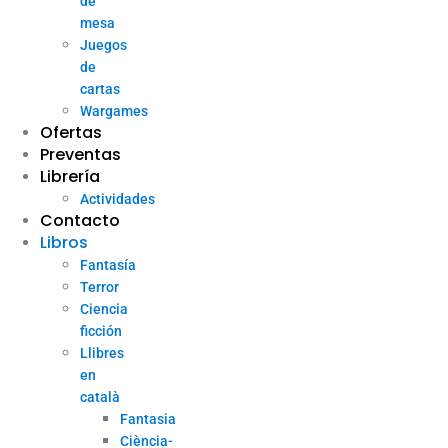
de
mesa
Juegos
de
cartas
Wargames
Ofertas
Preventas
Librería
Actividades
Contacto
Libros
Fantasía
Terror
Ciencia
ficción
Llibres
en
català
Fantasia
Ciència-