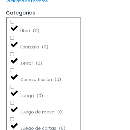
La ciudad de Fantome
Categorias
Libro
(
0
)
Fantasía
(
0
)
Terror
(
0
)
Ciencia ficción
(
0
)
Juego
(
0
)
Juego de mesa
(
0
)
Juego de cartas
(
0
)