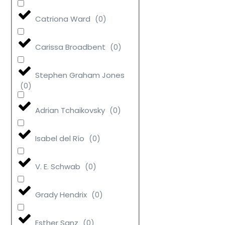
Catriona Ward
(
0
)
Carissa Broadbent
(
0
)
Stephen Graham Jones
(
0
)
Adrian Tchaikovsky
(
0
)
Isabel del Río
(
0
)
V. E. Schwab
(
0
)
Grady Hendrix
(
0
)
Esther Sanz
(
0
)