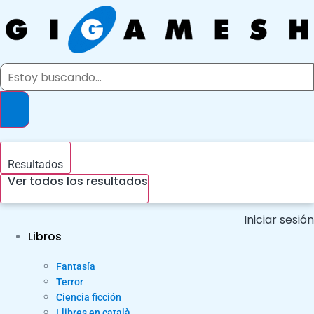
Ir
al
contenido
Search
...
Resultados
Ver todos los resultados
Iniciar sesión
Libros
Fantasía
Terror
Ciencia ficción
Llibres en català