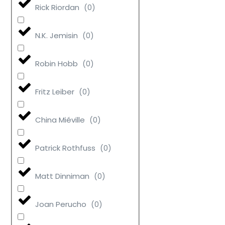
Rick Riordan
(
0
)
N.K. Jemisin
(
0
)
Robin Hobb
(
0
)
Fritz Leiber
(
0
)
China Miéville
(
0
)
Patrick Rothfuss
(
0
)
Matt Dinniman
(
0
)
Joan Perucho
(
0
)