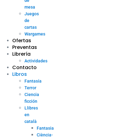
de
mesa
Juegos
de
cartas
Wargames
Ofertas
Preventas
Librería
Actividades
Contacto
Libros
Fantasía
Terror
Ciencia
ficción
Llibres
en
català
Fantasia
Ciència-