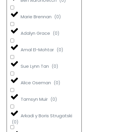
Ben Aaronovitch
(
0
)
Marie Brennan
(
0
)
Adalyn Grace
(
0
)
Amal El-Mohtar
(
0
)
Sue Lynn Tan
(
0
)
Alice Oseman
(
0
)
Tamsyn Muir
(
0
)
Arkadi y Boris Strugatski
(
0
)