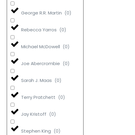
George R.R. Martin
(
0
)
Rebecca Yarros
(
0
)
Michael McDowell
(
0
)
Joe Abercrombie
(
0
)
Sarah J. Maas
(
0
)
Terry Pratchett
(
0
)
Jay Kristoff
(
0
)
Stephen King
(
0
)