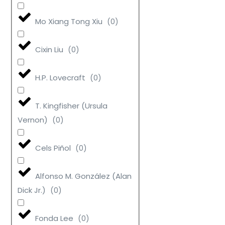
Mo Xiang Tong Xiu
(
0
)
Cixin Liu
(
0
)
H.P. Lovecraft
(
0
)
T. Kingfisher (Ursula
Vernon)
(
0
)
Cels Piñol
(
0
)
Alfonso M. González (Alan
Dick Jr.)
(
0
)
Fonda Lee
(
0
)