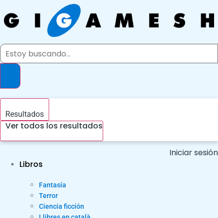
Ir
al
contenido
Search
...
Resultados
Ver todos los resultados
Iniciar sesión
Libros
Fantasía
Terror
Ciencia ficción
Llibres en català