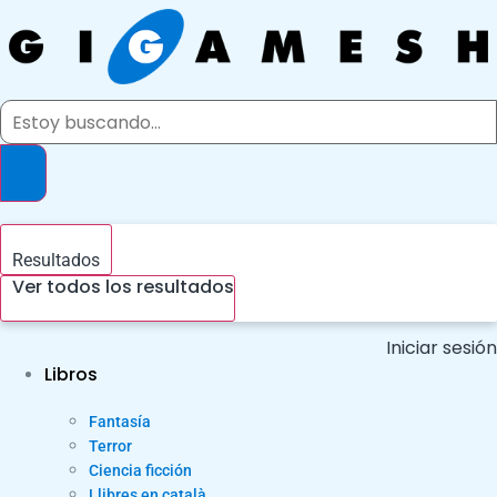
Ir
al
contenido
Search
...
Resultados
Ver todos los resultados
Iniciar sesión
Libros
Fantasía
Terror
Ciencia ficción
Llibres en català