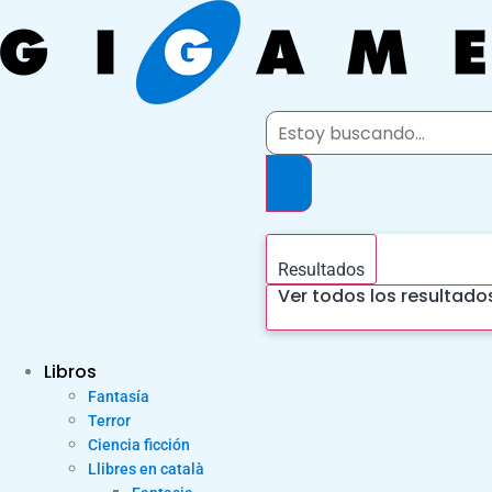
Ir
al
contenido
Search
...
Resultados
Ver todos los resultado
Libros
Fantasía
Terror
Ciencia ficción
Llibres en català