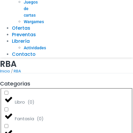
Juegos
de
cartas
Wargames
Ofertas
Preventas
Librería
Actividades
Contacto
RBA
/
Inicio
RBA
Categorias
Libro
(
0
)
Fantasía
(
0
)