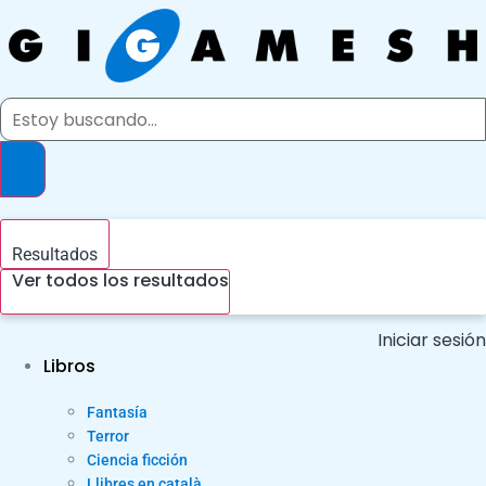
Ir
al
contenido
Search
...
Resultados
Ver todos los resultados
Iniciar sesión
Libros
Fantasía
Terror
Ciencia ficción
Llibres en català