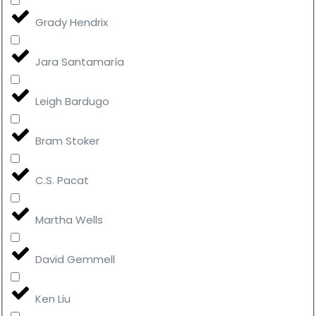
Grady Hendrix
Jara Santamaría
Leigh Bardugo
Bram Stoker
C.S. Pacat
Martha Wells
David Gemmell
Ken Liu