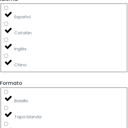
Español
Catalán
Inglés
Chino
Formato
Bolsillo
Tapa blanda