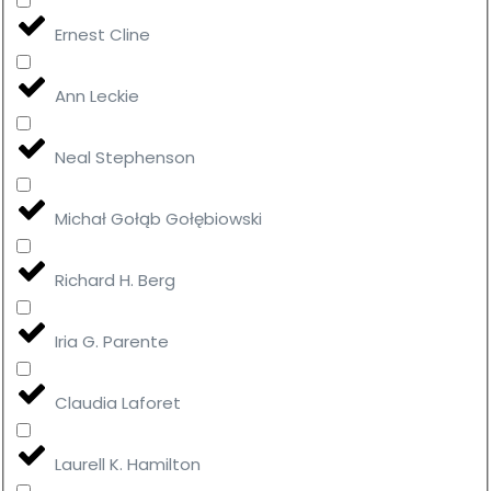
Ernest Cline
Ann Leckie
Neal Stephenson
Michał Gołąb Gołębiowski
Richard H. Berg
Iria G. Parente
Claudia Laforet
Laurell K. Hamilton