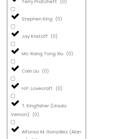
Terry Pratchett
(
0
)
Stephen King
(
0
)
Jay Kristoff
(
0
)
Mo Xiang Tong Xiu
(
0
)
Cixin Liu
(
0
)
H.P. Lovecraft
(
0
)
T. Kingfisher (Ursula
Vernon)
(
0
)
Alfonso M. González (Alan