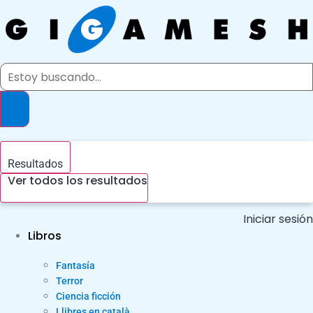
Ir
al
contenido
Search
...
Resultados
Ver todos los resultados
Iniciar sesión
Libros
Fantasía
Terror
Ciencia ficción
Llibres en català