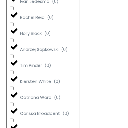
Iván Ledesma
(
0
)
Rachel Reid
(
0
)
Holly Black
(
0
)
Andrzej Sapkowski
(
0
)
Tim Pinder
(
0
)
Kiersten White
(
0
)
Catriona Ward
(
0
)
Carissa Broadbent
(
0
)