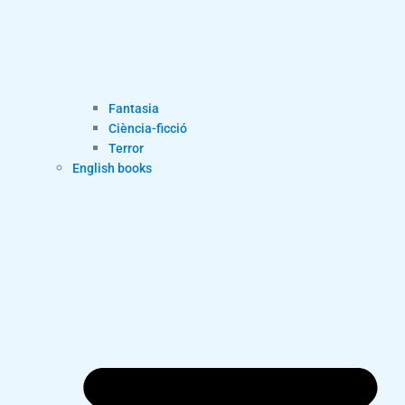
Fantasia
Ciència-ficció
Terror
English books