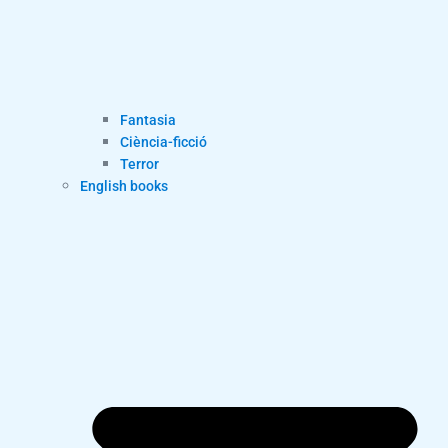
Fantasia
Ciència-ficció
Terror
English books