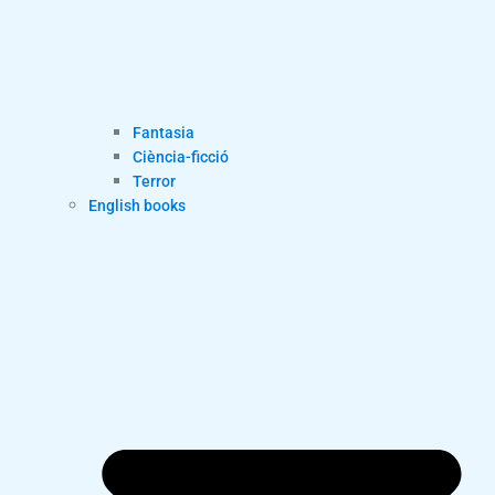
Fantasia
Ciència-ficció
Terror
English books