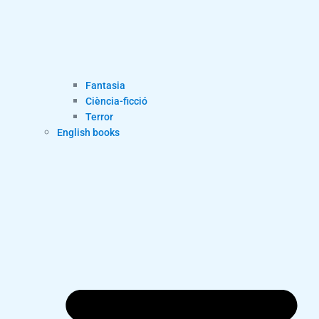
Fantasia
Ciència-ficció
Terror
English books