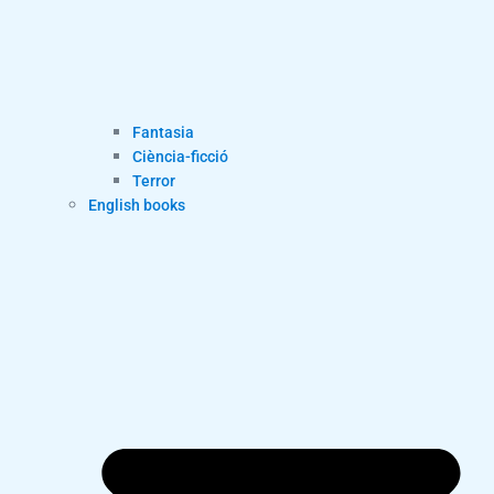
Fantasia
Ciència-ficció
Terror
English books