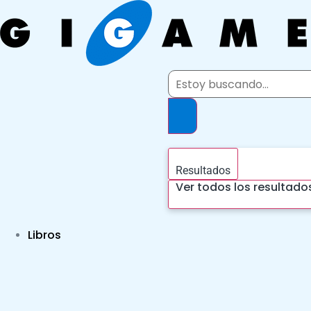
Ir
al
contenido
Search
...
Resultados
Ver todos los resultado
Libros