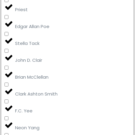
Priest
Edgar Allan Poe
Stella Tack
John D. Clair
Brian McClellan
Clark Ashton Smith
F.C. Yee
Neon Yang