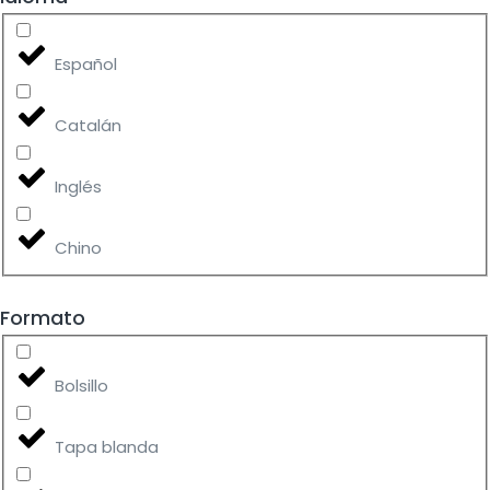
Español
Catalán
Inglés
Chino
Formato
Bolsillo
Tapa blanda