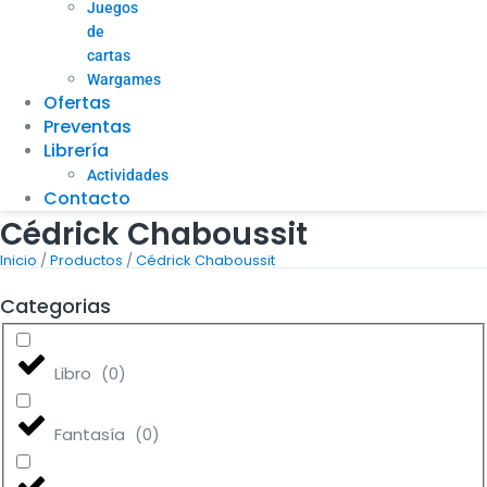
Juegos
de
cartas
Wargames
Ofertas
Preventas
Librería
Actividades
Contacto
Cédrick Chaboussit
/
/
Inicio
Productos
Cédrick Chaboussit
Categorias
Libro
(
0
)
Fantasía
(
0
)