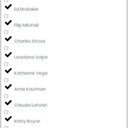
Ed Brubaker
Filip Miłuński
Charles Stross
Loredana Volpe
Katherine Vega
Amie Kaufman
Claudia Laforet
Kristy Boyce