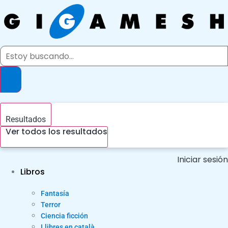
Ir
al
contenido
Search
...
Resultados
Ver todos los resultados
Iniciar sesión
Libros
Fantasía
Terror
Ciencia ficción
Llibres en català