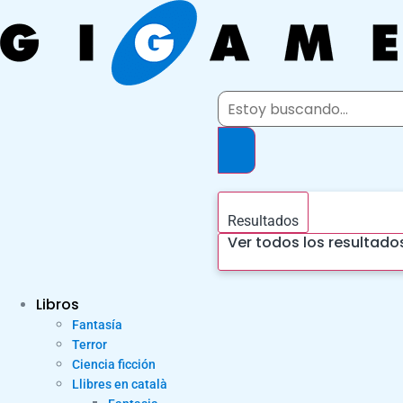
Ir
al
contenido
Search
...
Resultados
Ver todos los resultado
Libros
Fantasía
Terror
Ciencia ficción
Llibres en català