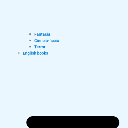
Fantasia
Ciència-ficció
Terror
English books