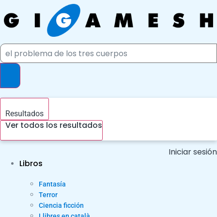
Ir
al
contenido
Search
...
Resultados
Ver todos los resultados
Iniciar sesión
Libros
Fantasía
Terror
Ciencia ficción
Llibres en català