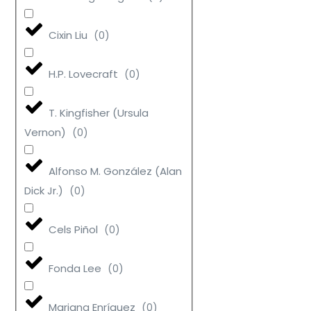
Cixin Liu
(
0
)
H.P. Lovecraft
(
0
)
T. Kingfisher (Ursula
Vernon)
(
0
)
Alfonso M. González (Alan
Dick Jr.)
(
0
)
Cels Piñol
(
0
)
Fonda Lee
(
0
)
Mariana Enríquez
(
0
)