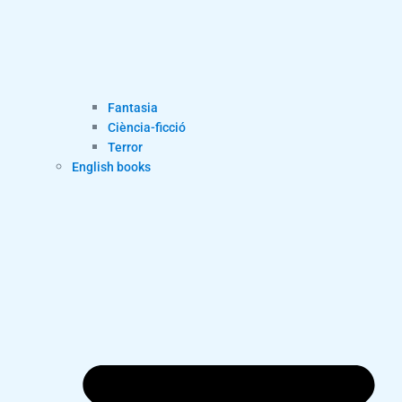
Fantasia
Ciència-ficció
Terror
English books