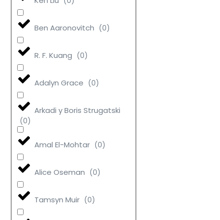
Ken Liu
(
0
)
Ben Aaronovitch
(
0
)
R. F. Kuang
(
0
)
Adalyn Grace
(
0
)
Arkadi y Boris Strugatski
(
0
)
Amal El-Mohtar
(
0
)
Alice Oseman
(
0
)
Tamsyn Muir
(
0
)