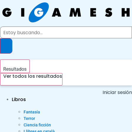
Ir
al
contenido
Search
...
Resultados
Ver todos los resultados
Iniciar sesión
Libros
Fantasía
Terror
Ciencia ficción
Llibres en català