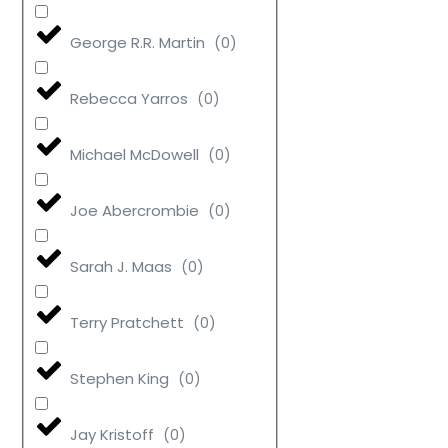
George R.R. Martin
(
0
)
Rebecca Yarros
(
0
)
Michael McDowell
(
0
)
Joe Abercrombie
(
0
)
Sarah J. Maas
(
0
)
Terry Pratchett
(
0
)
Stephen King
(
0
)
Jay Kristoff
(
0
)