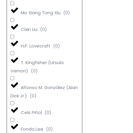
Mo Xiang Tong Xiu
(
0
)
Cixin Liu
(
0
)
H.P. Lovecraft
(
0
)
T. Kingfisher (Ursula
Vernon)
(
0
)
Alfonso M. González (Alan
Dick Jr.)
(
0
)
Cels Piñol
(
0
)
Fonda Lee
(
0
)