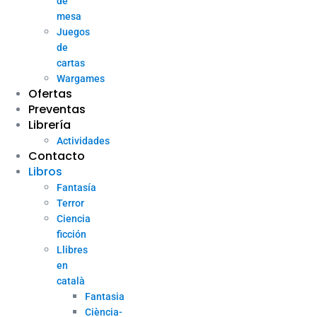
de
mesa
Juegos
de
cartas
Wargames
Ofertas
Preventas
Librería
Actividades
Contacto
Libros
Fantasía
Terror
Ciencia
ficción
Llibres
en
català
Fantasia
Ciència-